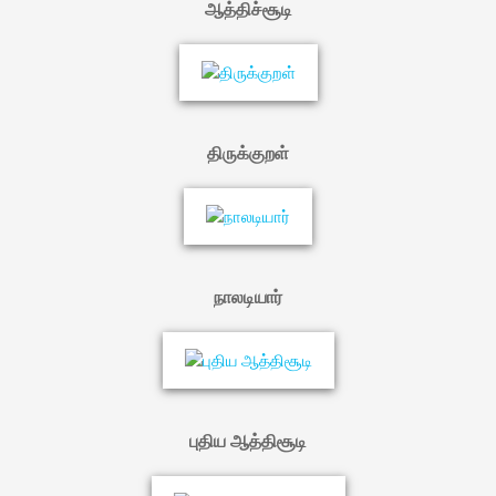
ஆத்திச்சூடி
திருக்குறள்
நாலடியார்
புதிய ஆத்திசூடி