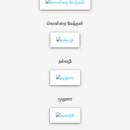
கொன்றை வேந்தன்
நல்வழி
மூதுரை