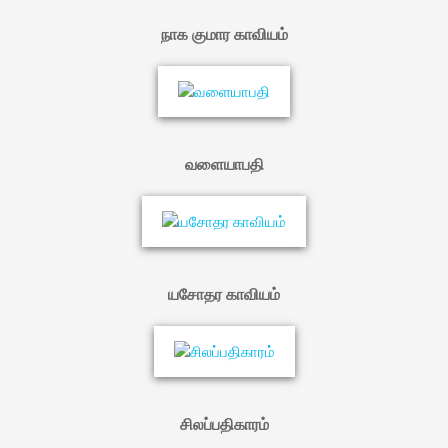
நாக குமார காவியம்
வளையாபதி
யசோதர காவியம்
சிலப்பதிகாரம்