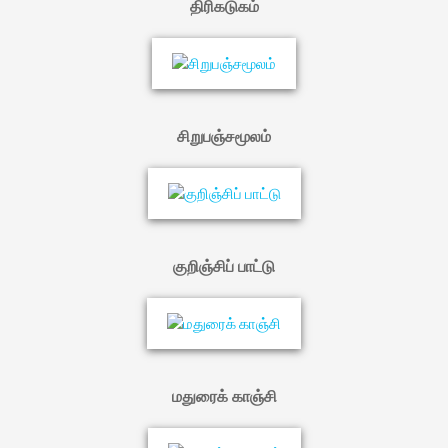
திரிகடுகம்
சிறுபஞ்சமூலம்
குறிஞ்சிப் பாட்டு
மதுரைக் காஞ்சி