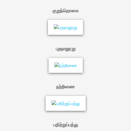
குறுந்தொகை
புறநானூறு
நற்றிணை
பதிற்றுப்பத்து