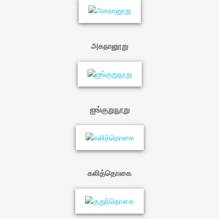
அகநானூறு
ஐங்குறுநூறு
கலித்தொகை