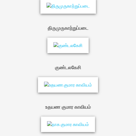
திருமுருகாற்றுப்படை
குண்டலகேசி
உதயண குமார காவியம்