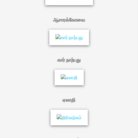
ஆசாரக்கோவை
கார் நாற்பது
ஏலாதி