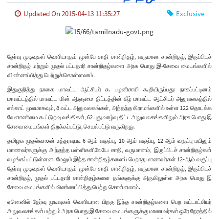
Updated On 2015-04-13 11:35:27
Exclusive
தேர்வு முடிவுகள் வெளியாகும் முன்பே சாதி சான்றிதழ்
,
வருமான சான்றிதழ்
,
இருப்பிடச்
சான்றிதழ் மற்றும் முதல் பட்டதாரி சான்றிதழ்களை அரசு பொது இ-சேவை மையங்களில்
விண்ணப்பித்து பெற்றுக்கொள்ளலாம்.
இதுகுறித்து நாகை மாவட்ட ஆட்சியர் சு. பழனிசாமி கூறியிருப்பது: நாகப்பட்டினம்
மாவட்டத்தில் மாவட்ட மின் ஆளுமை திட்டத்தின் கீழ் மாவட்ட ஆட்சியர் அலுவலகத்தில்
எல்காட் மூலமாகவும்
, 8
வட்ட அலுவலகங்கள்
,
அந்தந்த கிராமங்களில் உள்ள
122
தொடக்க
வேளாண்மை கூட்டுறவு வங்கிகள்
, 62
புது வாழ்வு திட்ட அலுவலகங்களிலும் அரசு பொது இ
சேவை மையங்கள் திறக்கப்பட்டு
,
செயல்பட்டு வருகிறது.
தமிழக முதல்வா
õ
ன் உத்தரவுபடி
6-
ஆம் வகுப்பு
, 10-
ஆம் வகுப்பு
, 12-
ஆம் வகுப்பு பயிலும்
மாணவர்களுக்கு அந்தந்த பள்ளிகளிலேயே சாதி
,
வருமானம்
,
இருப்பிடச் சான்றிதழ்கள்
வழங்கப்பட்டுள்ளன. மேலும் இந்த சான்றிதழ்களைப் பெறாத மாணவர்கள்
12-
ஆம் வகுப்பு
தேர்வு முடிவுகள் வெளியாகும் முன்பே சாதி சான்றிதழ்
,
வருமான சான்றிதழ்
,
இருப்பிடச்
சான்றிதழ்
,
முதல் பட்டதாரி சான்றிதழ்களை தங்களுக்கு அருகிலுள்ள அரசு பொது இ
சேவை மையங்களில் விண்ணப்பித்து பெற்று கொள்ளலாம்.
ஏனெனில் தேர்வு முடிவுகள் வெளியான பிறகு இந்த சான்றிதழ்களை பெற வட்டாட்சியர்
அலுவலகங்கள் மற்றும் அரசு பொது இ சேவை மையங்களுக்கு மாணவர்கள் ஒரே நேரத்தில்