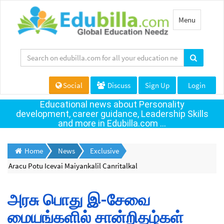
Toggle
Menu
navigation
Social
Discuss
Sign Up
Login
Educational news about Personality
development, career guidance, Leadership Skills
and more in Edubilla.com ...
Home
News
Exclusive
Aracu Potu Icevai Maiyankalil Canritalkal
அரசு பொது இ-சேவை
மையங்களில் சான்றிதழ்கள்